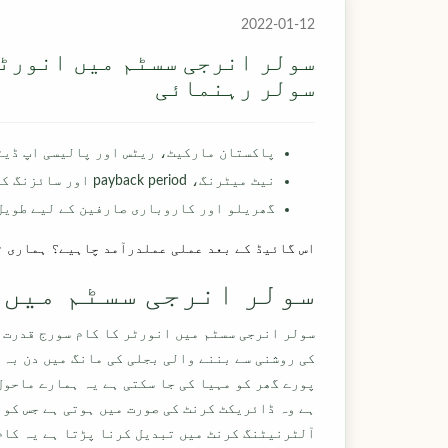
2022-01-12
سولر انرجی سسٹم میں انورٹر
سولر رہنمائی
پاکستان مارکیٹ، ریٹس اور پالیسی اپ ڈیٹ
نیٹ میٹرنگ، payback period اور سائزنگ کے بنیادی اصول
گھریلو اور کاروباری صارفین کے لیے طویل 
اس گائیڈ کے بعد عملی عملدرآمد چاہیے؟ ہماری ٹی
سولر انرجی سسٹم میں 
سولر انرجی سسٹم میں انورٹر کا کام سورج قدرت ک
کی روشنی سے بننے والی بجلی کی مانگ میں دن بہ 
پورے گھر کو مہیا کی جا سکتی ہے یہ ہمارے ماحول
ہے وہ ڈائریکٹ کرنٹ کی صورت میں ہوتی ہے جس کو
آلٹرنیٹنگ کرنٹ میں تبدیل کرنا پڑتا ہے یہ کام