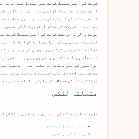
کرنٹ کو آلٹرنیٹنگ کرنٹ میں تبدیل کیا جاتا ہے
ڈائریکٹ کرنٹ پیدا کرتے ہیں ۔ انورٹر ڈائریکٹ 
انرجی سسٹم کی کارکردگی کے بارے میں معلومات ب
حصہ ہے ڈائریکٹ کرنٹ کو آلٹرنیٹنگ کرنٹ میں تب
ہونے والی ڈائریکٹ کرنٹ کو آلٹرنیٹنگ کرنٹ میں
استعمال ہوتی ہے اور ہائبرڈ یا گرڈ ٹائڈ انورٹ
کرنے کا کام بھی کرتے ہیں بجلی کی پیداوار کے 
کہ سولر پینل سے کتنی بجلی بن رہی ہے۔ انورٹر 
خرابیوں کو بھی دیکھا جا سکتا ہے۔ محفوظ نظام
ہے جس میں کچھ حفاظتی خصوصیات موجود ہوتی ہیں 
وولٹک سسٹم کی حفاظت کو یقینی بنانے کے لیے یہ 
متعلقہ لنکس
مزید معلومات کے لیے ہماری سروسز، پراڈکٹس اور
سولر سروسز دیکھیں
پراڈکٹس دیکھیں