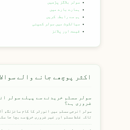
سولر بلاگز پڑھیں
ہمارے بارے میں
ہم سے رابطہ کریں
سیالکوٹ میں سولر کمپنی
قیمت اور پلانز
اکثر پوچھے جانے والے سوالا
سولر سسٹم خریدنے سے پہلے سولر ان
ضروری ہے؟
سولر انرجی سسٹم میں انورٹر کا کام سائزنگ، آلا
تاکہ غلط سسٹم اور غیر ضروری خرچ سے بچا جا سکے