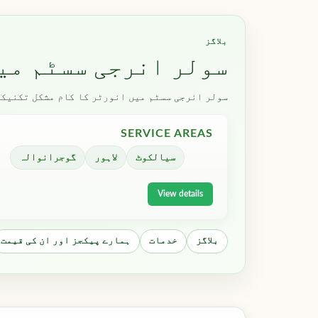
بلاگز
سولر انرجی سسٹم می
سولر انرجی سسٹم میں انورٹر کا کام مشکل تکنیکی
SERVICE AREAS
سیالکوٹ
لاہور
گوجرانوالہ
View details
بلاگز
خدمات
ہمارے پیکجز اور ان کی قیمت