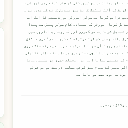
۔ سولر پینلز سورج کی روشنی کو جذب کرتے ہیں اور اس سے
کرنٹ کو آلٹرنیٹنگ کرنٹ میں تبدیل کرنے کے علاوہ سولر
ھی فراہم کرتا ہے سولر انورٹر پورے سسٹم کا ایک اہم
دیل کرنا انورٹر کا بنیادی کام سولر پینل سے پیدا
 تبدیل کرنا ہے جو گھروں اور کاروباری اداروں میں
رز زائد بجلی کو نیٹ میٹرنگ کے ذریعے گرڈ میں منتقل
متعلق رپورٹ آپ سولر انورٹر سے یہ بھی دیکھ سکتے ہیں
کے ذریعے سولر انرجی سسٹم میں پیدا ہونے والی تکنیکی
 کو یقینی بنانا انورٹرز مختلف حصوں پر مشتمل ہوتا
اگر بجلی کے نظام میں کوئی مسلئہ درپیش ہو تو فوٹو
خود بہ خود بند ہو جاتا ہے
 پلانز دیکھیں۔