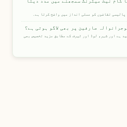
ا کام نیٹ میٹرنگ سمجھنے میں مدد دیتا
پالیسی تقاضوں کو عملی انداز میں واضح کرتا ہے۔
وجرانوالہ صارفین پر بھی لاگو ہوتی ہے؟
د ہے اور شہر، لوڈ اور ٹیرف کے مطابق مزید تخصیص بھی