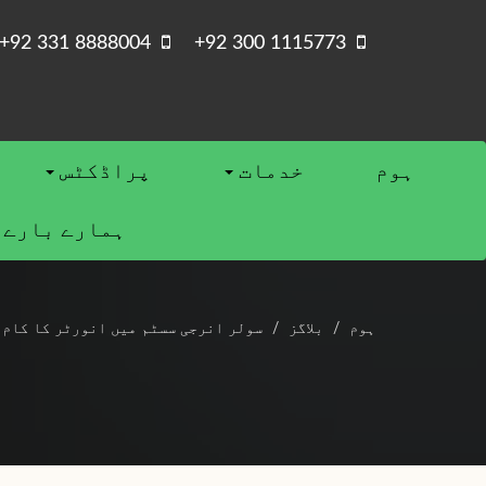
+92 331 8888004
+92 300 1115773
ہوم
خدمات
پراڈکٹس
ہمارے بارے 
ہوم
بلاگز
سولر انرجی سسٹم میں انورٹر کا کام