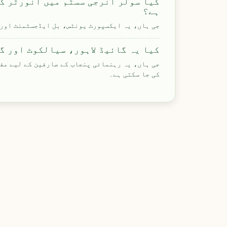
کیا سولر انرجی سسٹم میں انورٹر ک
ہے؟
جی ہاں، یہ ایکسپورٹ یونٹس، بل ایڈجسٹمنٹ اور 
کیا یہ گائیڈ لاہور، سیالکوٹ اور گ
جی ہاں، یہ رہنمائی پنجاب کے صارفین کے لیے مفی
کی جا سکتی ہے۔