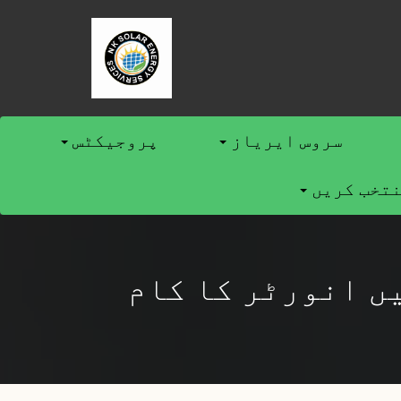
سروس ایریاز
پروجیکٹس
نتخب کریں
ں انورٹر کا کام