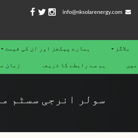
info@nksolarenergy.com
بلاگز
ہمارے پیکجز اور ان کی قیمت
ميں
ہم سے رابطے کا ذریعہ
زبان م
سولر انرجی سسٹم می