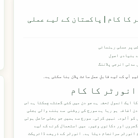
 کا کام | پاکستان کے لیے عملی
س پر عملی رہنمائی
مدتی انرجی پلاننگ
م آپ کے لیے قابلِ عمل سائٹ پلان بنا سکتی ہے۔
انورٹر کا کام
ا ایک انمول تحفہ ہے جو دن میں کئی گھنٹے چمکتا ہے اس
دن اضافہ ہو رہا ہے سورج کی روشنی سے بننے والی بجلی
 کو آلودہ نہیں کرتی۔ سورج سے ہمیں جو بجلی حاصل ہوتی
 گھروں اور دکانوں وغیرہ میں استعمال کرنے کے لیے
 انورٹر سرانجام دیتا ہے۔ انورٹر کے ذریعے ڈائریکٹ