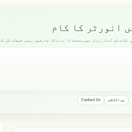
ں انورٹر کا کام
 نکات کو آسان زبان میں سمجھاتا ہے تاکہ صارفین بہتر فیصلے کر کے 
پراڈکٹس
Contact Us