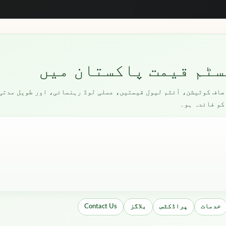
کو صاف کوٹیشن، آئٹم لیول قیمتیں، عملی لوڈ رہنمائی، اور طویل مدت
کو فائدہ ہو۔
خدمات
پراڈکٹس
بلاگز
Contact Us