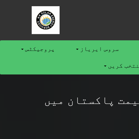
سروس ایریاز
پروجیکٹس
نتخب کریں