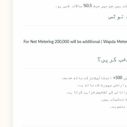
 نوٹس
1 For Net Metering 200,000 will be additional ( Wapda Met
وارنٹی سپورٹ کے ساتھ ہے۔
انائی کی تشخیص فراہم کرتا ہے۔
 منصوبے۔