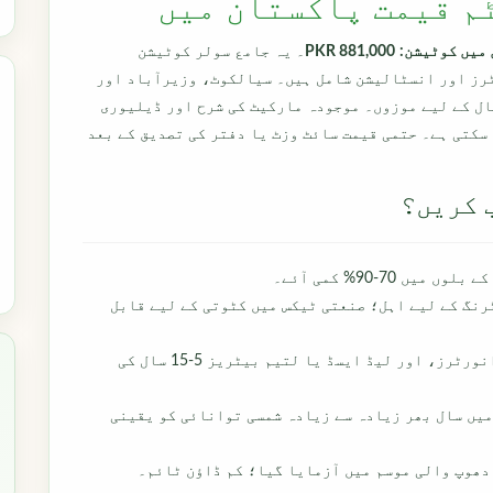
PKR 881,000
۔ یہ جامع سولر کوٹیشن
ٹرز اور انسٹالیشن شامل ہیں۔ سیالکوٹ، وزیرآباد اور
ل کے لیے موزوں۔ موجودہ مارکیٹ کی شرح اور ڈیلیوری
سکتی ہے۔ حتمی قیمت سائٹ وزٹ یا دفتر کی تصدیق کے بعد
 70-90% کمی آئے۔
رنگ کے لیے اہل؛ صنعتی ٹیکس میں کٹوتی کے لیے قابل
برندڈ سولر پینلز، MPPT انورٹرز، اور لیڈ ایسڈ یا لتیم بیٹریز 5-15 سال کی
یں سال بھر زیادہ سے زیادہ شمسی توانائی کو یقینی
دھوپ والی موسم میں آزمایا گیا؛ کم ڈاؤن ٹائم۔