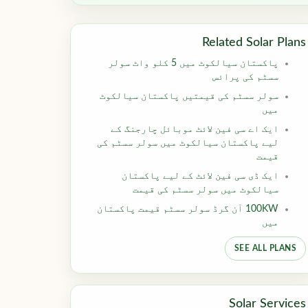
Related Solar Plans
پاکستان سیالکوٹ میں 5 کلو واٹ سولر
سسٹم کی پرائس
سولر سسٹم کی قیمتیں پاکستان سیالکوٹ
میں
ایک اے سی فین لائٹ موبائل چارجنگ کے
لیے پاکستان سیالکوٹ میں سولر سسٹم کی
قیمت
ایک ڈی سی فین لائٹ کے لیے پاکستان
سیالکوٹ میں سولر سسٹم کی قیمت
100KW آن گرڈ سولر سسٹم قیمت پاکستان
میں
SEE ALL PLANS
Solar Services