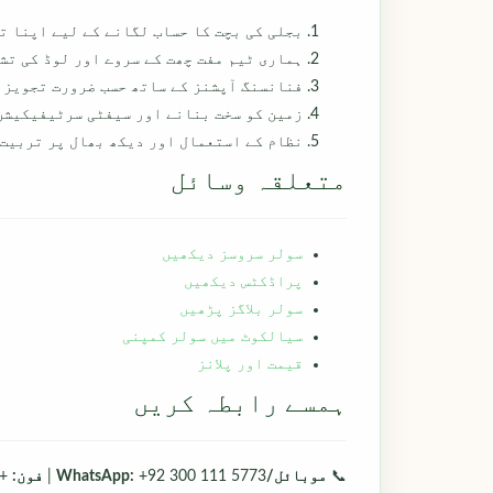
بجلی کی بچت کا حساب لگانے کے لیے اپنا ت
ہماری ٹیم مفت چھت کے سروے اور لوڈ کی تش
فنانسنگ آپشنز کے ساتھ حسب ضرورت تجویز 
زمین کو سخت بنانے اور سیفٹی سرٹیفیکیشن
نظام کے استعمال اور دیکھ بھال پر تربیت
متعلقہ وسائل
سولر سروسز دیکھیں
پراڈکٹس دیکھیں
سولر بلاگز پڑھیں
سیالکوٹ میں سولر کمپنی
قیمت اور پلانز
ہمسے رابطہ کریں
📞
موبائل/WhatsApp:
+92 300 111 5773 |
فون:
92 331 8888004 | 📧