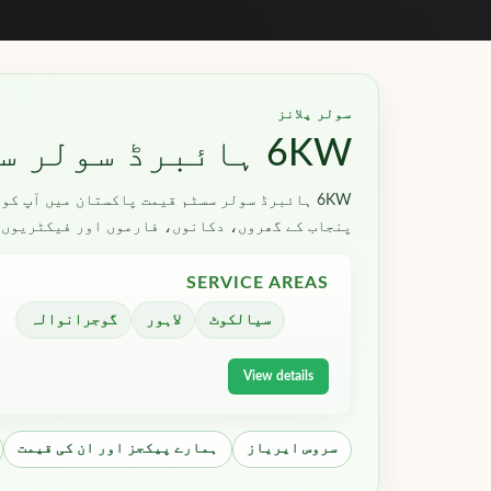
سولر پلانز
6KW ہائبرڈ سولر سسٹم قیمت پاکستان میں
6KW ہائبرڈ سولر سسٹم قیمت پاکستان میں آپ 
پنجاب کے گھروں، دکانوں، فارموں اور فیکٹریوں 
SERVICE AREAS
سیالکوٹ
لاہور
گوجرانوالہ
View details
سروس ایریاز
ہمارے پیکجز اور ان کی قیمت