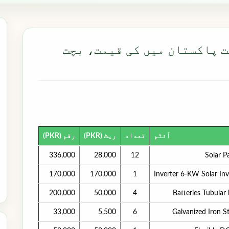
مت پاکستان میں کی قیمت، بچت
آئٹم
تعداد
ریٹ (PKR)
رقم (PKR)
336,000
28,000
12
Solar P
170,000
170,000
1
Inverter 6-KW Solar Inv
200,000
50,000
4
Batteries Tubular
33,000
5,500
6
Galvanized Iron 