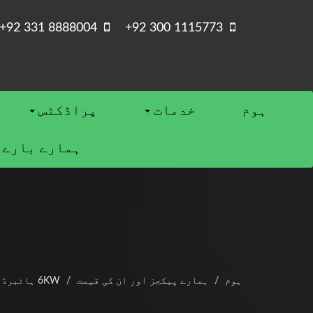
+92 331 8888004
+92 300 1115773
ہوم
خدمات
پراڈکٹس
ہمارے بارے 
ہوم
ہمارے پیکجز اور ان کی قیمت
6KW ہائبرڈ سولر سسٹم قیمت پاکستان میں