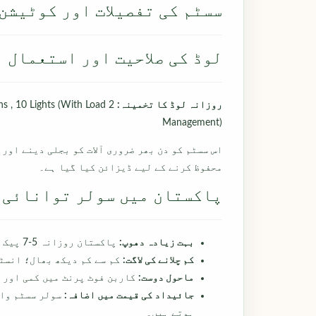
سسٹم کی تفصیلات اور کوٹیشن
لوڈ کی صلاحیت اور استعمال
روزانہ لوڈ کا تخمینہ:
ans , 10 Lights (With Load
Management)
اس سسٹم کو دن بھر ضروری آلات کو بجلی دینے اور
محفوظ کرنے کے لیے ڈیزائن کیا گیا ہے۔
پاکستان میں سولر توانائی 
بہت زیادہ دھوپ:
پاکستان روزانہ 5-7 پیک سن آورز حاصل کرتا ہے، جو سولر کو بہترین بناتا ہے۔
کم چلانے کی لاگت:
کم سے کم دیکھ بھال؛ انسٹ
ماحول دوست:
کاربن فوٹ پرنٹ میں کمی اور 
جائیداد کی قیمت میں اضافہ:
سولر سسٹم وال
ہوتے ہیں۔