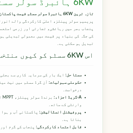
6KW ہائبرڈ سولر سسٹم قیمت پاکستان میں
تازہ ترین 6KW ہائبرڈ سولر سسٹم قیمت پاکستان میں کوٹیشن:
پریمیم سولر پینلز، اعلیٰ کارکردگی والے انور
پنجاب بھر میں رہائشی، تجارتی اور زرعی استعما
کی جگہ کی بنیاد پر قیمت میں معمولی تبدیلی ہو 
تبدیل ہو سکتی ہے۔
اس 6KW سسٹم کو کیوں منتخب کریں؟
سستا حل:
ایک بار کی سرمایہ کاری سے بجلی کے بلوں میں
حکومتی سہولیات:
آن گرڈ سسٹم میں نیٹ میٹ
درخواست۔
A-گریڈ اجزاء:
وارنٹی کے ساتھ۔
پروفیشنل انسٹالیشن:
پاکستانی آب و ہوا م
بناتا ہے۔
قابل اعتماد کارکردگی:
پنجاب کی گرم اور 