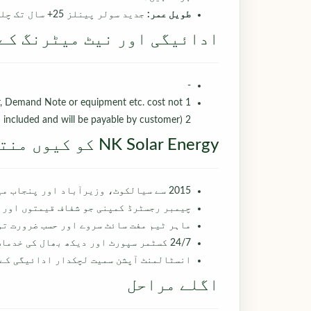
طویل عمر:
جدید سولر پینلز 25+ سال تک چلتے ہیں جس میں صرف 0.5% سالانہ کمی ہو۔
ادائیگی اور نیٹ میٹرنگ کے
-
er, Demand Note or equipment etc. cost not
included and will be payable by customer) 2
NK Solar Energy کو کیوں منتخب کریں؟
2015 سے سیالکوٹ، وزیرآباد اور پنجاب میں 500+ انسٹالیشنز کے ساتھ خدمت۔
چیمبر رجسٹرڈ کمپنی جو شفاف قیمتوں اور 
ماہر ٹیم مفت سائٹ سروے اور حسب ضرورت تو
24/7 کسٹمر سپورٹ اور دیکھ بھال کی خدمات دستیاب ہیں۔
انسٹالمنٹ آپشن سمیت لچکدار ادائیگی کے
اگلے مراحل