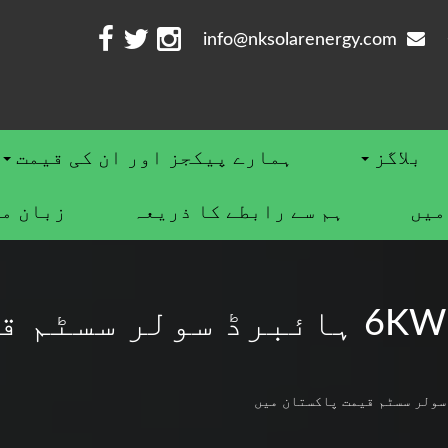
info@nksolarenergy.com
بلاگز
ہمارے پیکجز اور ان کی قیمت
ميں
ہم سے رابطے کا ذریعہ
زبان م
6KW ہائبرڈ سولر سسٹم قیمت پاکستان میں