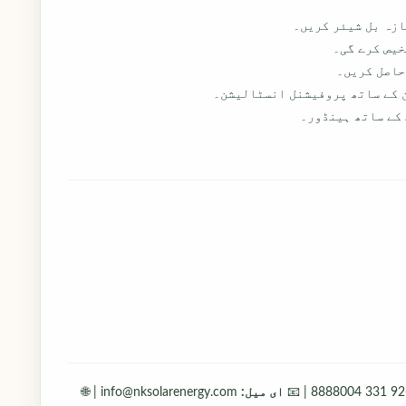
ازہ بل شیئر کریں۔
خیص کرے گی۔
حاصل کریں۔
 کے ساتھ پروفیشنل انسٹالیشن۔
 کے ساتھ ہینڈور۔
+
ای میل:
info@nksolarenergy.com | 🌐