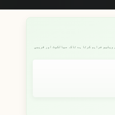
ی ویلیو فراہم کرتا ہے تاکہ سیالکوٹ اور قریبی