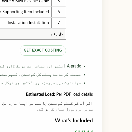
C Wire 6 MM Flexible Cable
5
r Supporting Item Included
6
Installation Installation
7
کل رقم
GET EXACT COSTING
A-grade آئٹمز اور شفاف ریٹ بریک ڈاؤن کے ساتھ ہائبرڈ اور آن گرڈ آپشنز کا موازنہ کریں
فیصلہ کرنے سے پہلے کل کوٹیشن، کمپوننٹس
سیالکوٹ میں سروسز، پراڈکٹس اور لوکل سو
Estimated Load:
Per PDF load details
اگر آپ کو کسٹم کوٹیشن چاہیے تو اپنا تازہ بل ا
سولر پروپوزل تیار کریں گے۔
What's Included