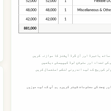
52,000
52,000
1
Flexible D
48,000
48,000
1
Miscellaneous & Othe
42,000
42,000
1
881,000
 کی تعداد اور متوقع لوڈ کیپیسٹی دیکھیں
لر کوریج کے لیے اندرونی لنکس استعمال کریں
ور چھت کی معلومات شیئر کریں، ہم آپ کے لیے موزوں