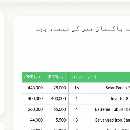
مت پاکستان میں کی قیمت، بچت
آئٹم
تعداد
ریٹ (PKR)
رقم (PKR)
448,000
28,000
16
Solar Panels 
400,000
400,000
1
Inverter 8
260,000
65,000
4
Batteries Tubular b
44,000
5,500
8
Galvanized Iron St