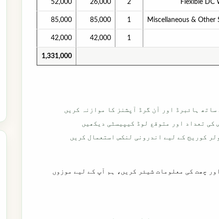
52,000
26,000
2
Flexible DC 
85,000
85,000
1
Miscellaneous & Other 
42,000
42,000
1
1,331,000
 کی تعداد اور متوقع لوڈ کیپیسٹی دیکھیں
لر کوریج کے لیے اندرونی لنکس استعمال کریں
ور چھت کی معلومات شیئر کریں، ہم آپ کے لیے موزوں