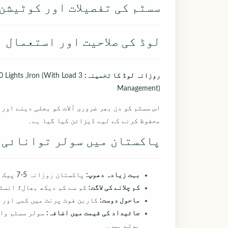
سسٹم کی تفصیلات اور کوٹیشن
لوڈ کی صلاحیت اور استعمال
روزانہ لوڈ کا تخمینہ:
10 Lights ,Iron (With Load
Management)
اس سسٹم کو دن بھر ضروری آلات کو بجلی دینے اور
محفوظ کرنے کے لیے ڈیزائن کیا گیا ہے۔
پاکستان میں سولر توانائی 
بہت زیادہ دھوپ:
پاکستان روزانہ 5-7 پیک سن آورز حاصل کرتا ہے، جو سولر کو بہترین بناتا ہے۔
کم چلانے کی لاگت:
کم سے کم دیکھ بھال؛ انسٹ
ماحول دوست:
کاربن فوٹ پرنٹ میں کمی اور 
جائیداد کی قیمت میں اضافہ:
سولر سسٹم وال
ہوتے ہیں۔