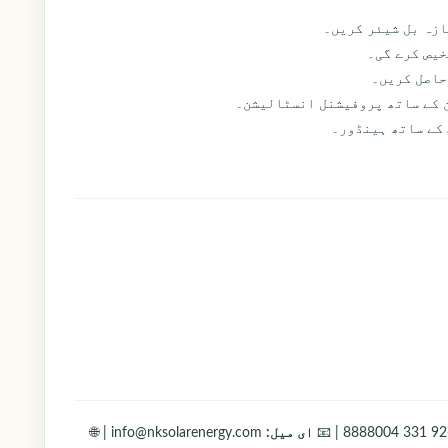
ازہ بل شیئر کریں۔
خیص کرے گی۔
حاصل کریں۔
 کے ساتھ پروفیشنل انسٹالیشن۔
 کے ساتھ ہینڈور۔
+
ای میل:
info@nksolarenergy.com | 🌐