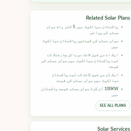
Related Solar Plans
پاکستان سیالکوٹ میں 5 کلو واٹ سولر
سسٹم کی پرائس
سولر سسٹم کی قیمتیں پاکستان سیالکوٹ
میں
ایک اے سی فین لائٹ موبائل چارجنگ کے
لیے پاکستان سیالکوٹ میں سولر سسٹم کی
قیمت
ایک ڈی سی فین لائٹ کے لیے پاکستان
سیالکوٹ میں سولر سسٹم کی قیمت
100KW آن گرڈ سولر سسٹم قیمت پاکستان
میں
SEE ALL PLANS
Solar Services