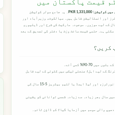
PKR 1,331,000
۔ یہ جامع سولر کوٹیشن
ٹرز اور انسٹالیشن شامل ہیں۔ سیالکوٹ، وزیرآباد اور
ل کے لیے موزوں۔ موجودہ مارکیٹ کی شرح اور ڈیلیوری
سکتی ہے۔ حتمی قیمت سائٹ وزٹ یا دفتر کی تصدیق کے بعد
 70-90% کمی آئے۔
رنگ کے لیے اہل؛ صنعتی ٹیکس میں کٹوتی کے لیے قابل
برندڈ سولر پینلز، MPPT انورٹرز، اور لیڈ ایسڈ یا لتیم بیٹریز 5-15 سال کی
یں سال بھر زیادہ سے زیادہ شمسی توانائی کو یقینی
دھوپ والی موسم میں آزمایا گیا؛ کم ڈاؤن ٹائم۔