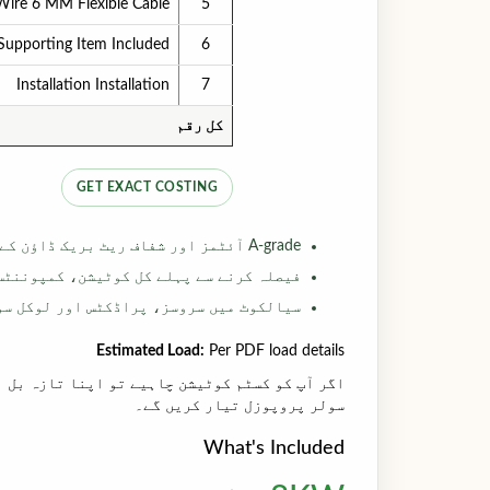
Wire 6 MM Flexible Cable
5
Supporting Item Included
6
Installation Installation
7
کل رقم
GET EXACT COSTING
A-grade آئٹمز اور شفاف ریٹ بریک ڈاؤن کے ساتھ ہائبرڈ اور آن گرڈ آپشنز کا موازنہ کریں
فیصلہ کرنے سے پہلے کل کوٹیشن، کمپوننٹس
سیالکوٹ میں سروسز، پراڈکٹس اور لوکل سو
Estimated Load:
Per PDF load details
اگر آپ کو کسٹم کوٹیشن چاہیے تو اپنا تازہ بل ا
سولر پروپوزل تیار کریں گے۔
What's Included