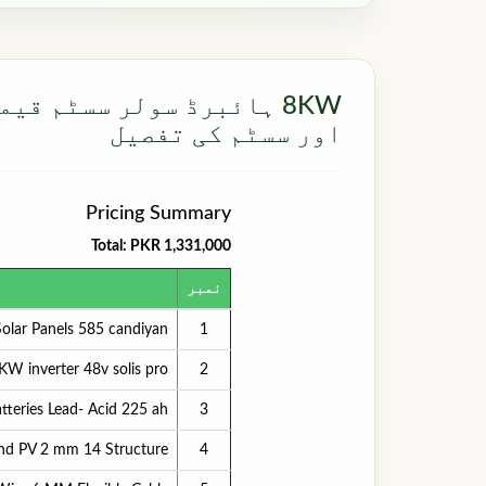
8KW ہائبرڈ سولر سسٹم قی
اور سسٹم کی تفصیل
Pricing Summary
Total: PKR 1,331,000
نمبر
Solar Panels 585 candiyan
1
 KW inverter 48v solis pro
2
atteries Lead- Acid 225 ah
3
and PV 2 mm 14 Structure
4