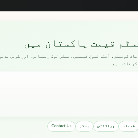
کو صاف کوٹیشن، آئٹم لیول قیمتیں، عملی لوڈ رہنمائی، اور طویل مدت
کو فائدہ ہو۔
خدمات
پراڈکٹس
بلاگز
Contact Us