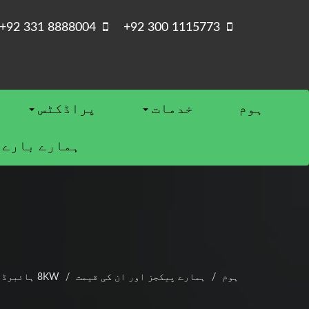
+92 331 8888004
+92 300 1115773
ہوم
خدمات
پراڈکٹس
ہمارے بارے 
ہوم
ہمارے پیکجز اور ان کی قیمت
8KW ہائبرڈ سولر سسٹم قیمت پاکستان میں