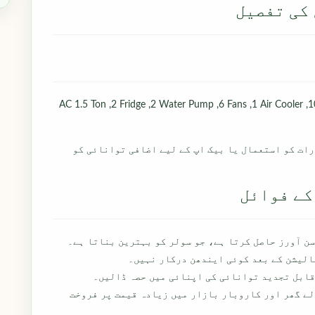
 کی تفصیل
3 AC 1.5 Ton ,2 Fridge ,2 Water Pump ,6 Fans ,1 Air Cooler ,
 رات کو استعمال یا بیک اپ کے لیے اضافی توانائی کو
کے فوائل
الیشن کے بعد کوئی ایندھن درکار نہیں۔
قابل تجدید توانائی کی اپنائی میں حصہ ڈالیں۔
ے گھر اور کاروبار بازار میں زیادہ قیمت پر فروخت