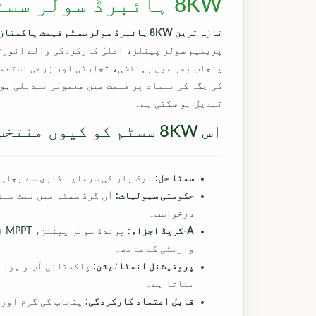
8KW ہائبرڈ سولر سسٹم قیمت پاکستان میں
تازہ ترین 8KW ہائبرڈ سولر سسٹم قیمت پاکستان میں کوٹیشن:
پریمیم سولر پینلز، اعلیٰ کارکردگی والے انور
پنجاب بھر میں رہائشی، تجارتی اور زرعی استعما
کی جگہ کی بنیاد پر قیمت میں معمولی تبدیلی ہو 
تبدیل ہو سکتی ہے۔
اس 8KW سسٹم کو کیوں منتخب کریں؟
سستا حل:
ایک بار کی سرمایہ کاری سے بجلی کے بلوں میں
حکومتی سہولیات:
آن گرڈ سسٹم میں نیٹ میٹ
درخواست۔
A-گریڈ اجزاء:
وارنٹی کے ساتھ۔
پروفیشنل انسٹالیشن:
پاکستانی آب و ہوا م
بناتا ہے۔
قابل اعتماد کارکردگی:
پنجاب کی گرم اور 