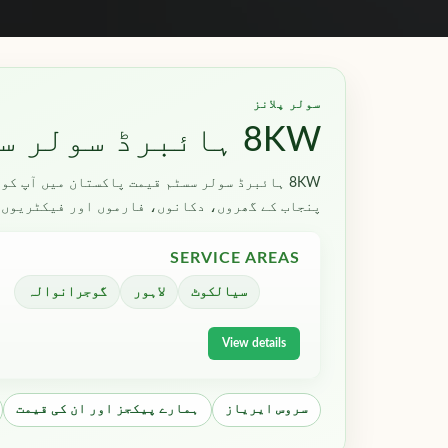
سولر پلانز
8KW ہائبرڈ سولر سسٹم قیمت پاکستان میں
8KW ہائبرڈ سولر سسٹم قیمت پاکستان میں آپ 
پنجاب کے گھروں، دکانوں، فارموں اور فیکٹریوں 
SERVICE AREAS
سیالکوٹ
لاہور
گوجرانوالہ
View details
سروس ایریاز
ہمارے پیکجز اور ان کی قیمت