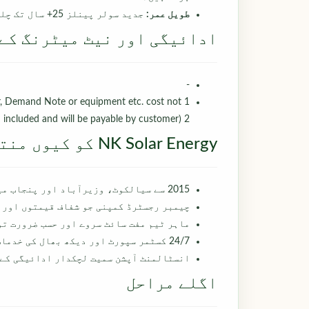
طویل عمر:
جدید سولر پینلز 25+ سال تک چلتے ہیں جس میں صرف 0.5% سالانہ کمی ہو۔
ادائیگی اور نیٹ میٹرنگ کے
-
er, Demand Note or equipment etc. cost not
included and will be payable by customer) 2
NK Solar Energy کو کیوں منتخب کریں؟
2015 سے سیالکوٹ، وزیرآباد اور پنجاب میں 500+ انسٹالیشنز کے ساتھ خدمت۔
چیمبر رجسٹرڈ کمپنی جو شفاف قیمتوں اور 
ماہر ٹیم مفت سائٹ سروے اور حسب ضرورت تو
24/7 کسٹمر سپورٹ اور دیکھ بھال کی خدمات دستیاب ہیں۔
انسٹالمنٹ آپشن سمیت لچکدار ادائیگی کے
اگلے مراحل