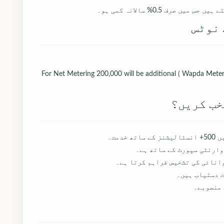
 نوٹس
1 For Net Metering 200,000 will be additional ( Wapda Met
وارنٹی سپورٹ کے ساتھ ہے۔
انائی کی تشخیص فراہم کرتا ہے۔
 منصوبے۔