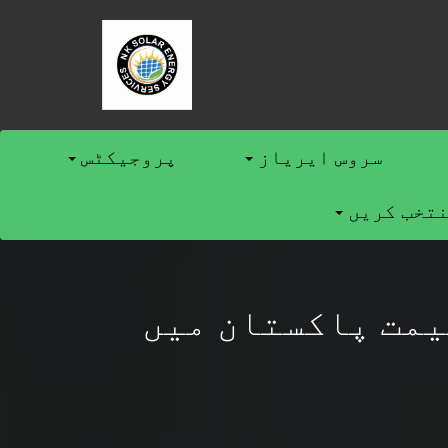
سروس ایریاز
پروجیکٹس
نتخب کریں