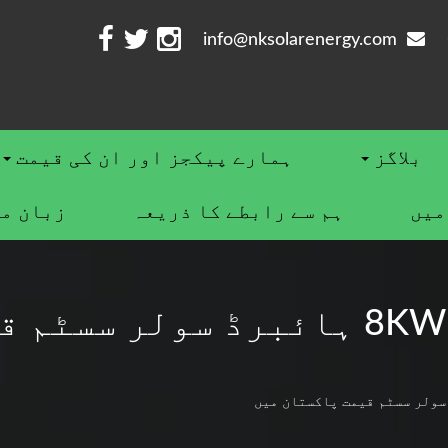
info@nksolarenergy.com
بلاگز
ہمارے پیکجز اور ان کی قیمت
ميں
ہم سے رابطے کا ذریعہ
زبان م
8KW ہائبرڈ سولر سسٹم قیمت پاکستان میں