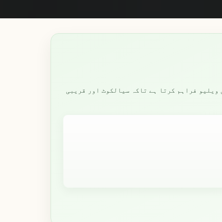
ی ویلیو فراہم کرتا ہے تاکہ سیالکوٹ اور قریبی