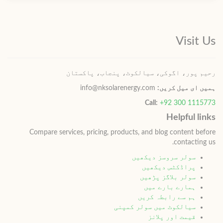
Visit Us
رحیم پور، اگوکی، سیالکوٹ، پنجاب، پاکستان
ہمیں ای میل کریں:
info@nksolarenergy.com
Call:
+92 300 1115773
Helpful links
Compare services, pricing, products, and blog content before
contacting us.
سولر سروسز دیکھیں
پراڈکٹس دیکھیں
سولر بلاگز پڑھیں
ہمارے بارے میں
ہم سے رابطہ کریں
سیالکوٹ میں سولر کمپنی
قیمت اور پلانز