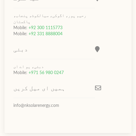
رحیم پور، اگوکی، سیالکوٹ، پنجاب،
پاکستان
Mobile:
+92 300 1115773
Mobile:
+92 331 8888004
دبئی
دبئی، یو اے ای
Mobile:
+971 56 980 0247
ہمیں ای میل کریں
info@nksolarenergy.com