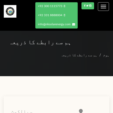
+92 300 1115773
Toggle
navigation
+92 331 8888004
info@nksolarenergy.com
ہم سے رابطے کا ذریعہ
ہوم
ہم سے رابطے کا ذریعہ
سیالکوٹ