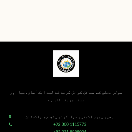
سولر بجلی کے مسائل کو حل کرنے کے لیے ایک آسان،نیا اور
سستا طریقہ کار ہے
رحیم پور، اگوکی، سیالکوٹ، پنجاب، پاکستان
+92 300 1115773